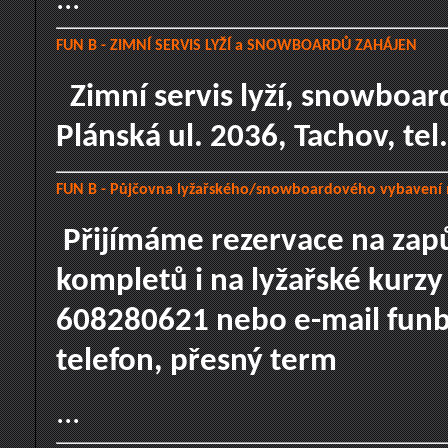
...
FUN B - ZIMNÍ SERVIS LYŽÍ a SNOWBOARDŮ ZAHÁJEN
Zimní servis lyží, snowboar
Plánská ul. 2036, Tachov, te
FUN B - Půjčovna lyžařského/snowboardového vybavení n
Přijímáme rezervace na za
kompletů i na lyžařské kurzy
608280621 nebo e-mail funb@
telefon, přesný term
...