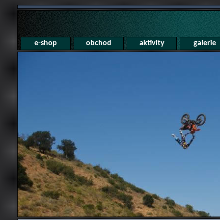
e-shop
obchod
aktivity
galerie