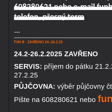
608280621 nebo e-mail funb@
telefon, přesný term
...
FUN B - ZAVŘENO 24.-26.2.25
24.2-26.2.2025 ZAVŘENO
SERVIS:
příjem do pátku 21.2.
27.2.25
PŮJČOVNA:
výběr půjčovny čt
fu
Pište na 608280621 nebo