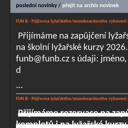
poslední novinky /
přejít na archiv novinek
FUN B - Půjčovna lyžařského/snowboardového vybavení n
Přijímáme na zapůjčení lyža
na školní lyžařské kurzy 2026
funb@funb.cz s údaji: jméno, 
d
...
FUN B - Půjčovna lyžařského/snowboardového vybavení n
Přijímáme rezervace na za
kompletů i na lyžařské kurzy