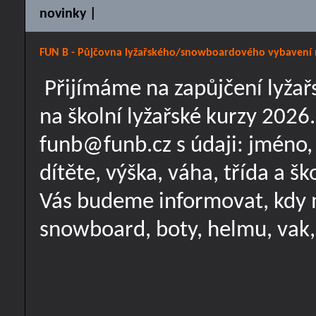
novinky |
FUN B - Půjčovna lyžařského/snowboardového vybavení n
Přijímáme na zapůjčení lyža
na školní lyžařské kurzy 2026
funb@funb.cz s údaji: jméno, 
dítěte, výška, váha, třída a šk
Vás budeme informovat, kdy m
snowboard, boty, helmu, vak,